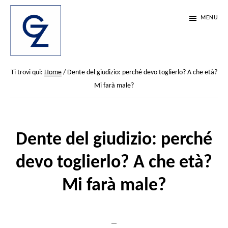
Passa
Passa
Passa
MENU
al
alla
al
contenuto
barra
piè
principale
laterale
di
Studio
Scienza,
Dentistico
Ti trovi qui:
Home
/
Dente del giudizio: perché devo toglierlo? A che età?
primaria
pagina
etica
Zemella
Mi farà male?
e
passione.
Da
Dente del giudizio: perché
35
devo toglierlo? A che età?
anni
Mi farà male?