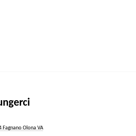
ngerci
a
54 Fagnano Olona VA