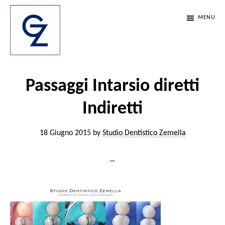
Passa
Passa
Passa
MENU
al
alla
al
contenuto
barra
piè
principale
laterale
di
Studio
Scienza,
Dentistico
primaria
pagina
etica
Passaggi Intarsio diretti
Zemella
e
Indiretti
passione.
Da
18 Giugno 2015
by
Studio Dentistico Zemella
35
anni