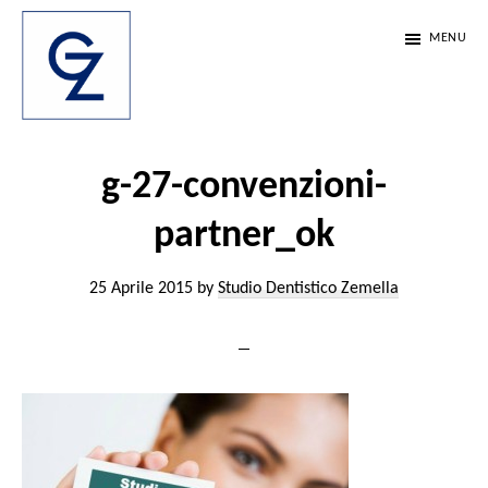
Passa
Passa
Passa
MENU
al
alla
al
contenuto
barra
piè
principale
laterale
di
Studio
Scienza,
Dentistico
primaria
pagina
etica
g-27-convenzioni-
Zemella
e
partner_ok
passione.
Da
25 Aprile 2015
by
Studio Dentistico Zemella
35
anni