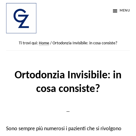
Passa
Passa
Passa
MENU
al
alla
al
contenuto
barra
piè
principale
laterale
di
Studio
Scienza,
Dentistico
Ti trovi qui:
Home
/
Ortodonzia Invisibile: in cosa consiste?
primaria
pagina
etica
Zemella
e
passione.
Ortodonzia Invisibile: in
Da
cosa consiste?
35
anni
Sono sempre più numerosi i pazienti che si rivolgono