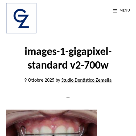
Passa
Passa
Passa
MENU
al
alla
al
contenuto
barra
piè
principale
laterale
di
Studio
Scienza,
Dentistico
primaria
pagina
etica
images-1-gigapixel-
Zemella
e
standard v2-700w
passione.
Da
9 Ottobre 2025
by
Studio Dentistico Zemella
35
anni