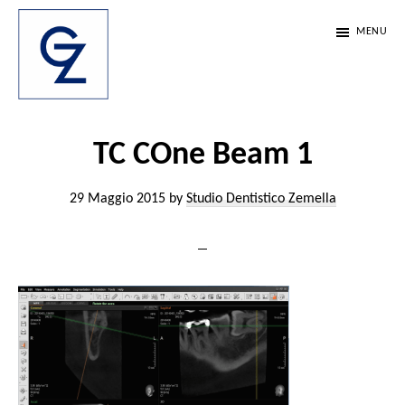
Passa
Passa
Passa
MENU
al
alla
al
contenuto
barra
piè
principale
laterale
di
Studio
Scienza,
Dentistico
primaria
pagina
etica
TC COne Beam 1
Zemella
e
29 Maggio 2015
by
Studio Dentistico Zemella
passione.
Da
35
anni