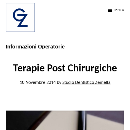
Passa
Passa
Passa
MENU
al
alla
al
contenuto
barra
piè
principale
laterale
di
Studio
Scienza,
Dentistico
primaria
pagina
etica
Informazioni Operatorie
Zemella
e
passione.
Terapie Post Chirurgiche
Da
10 Novembre 2014
by
Studio Dentistico Zemella
35
anni